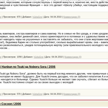
жет, персонажи, которым сочувствуешь с первой минуты и, конечно же, места действ
ламурная и чувственная Франция — все это делает «Школу убийц», настоящим подарк
ации.
ме
|
Просмотров:
670
|
Добавил:
h1dral1ne
|
Дата:
04.04.2010
|
Комментарии (0)
чь вампиров, сестра вампиров и сама вампир. Но в семье не без урода, и этим уродом
ервых, она любит дневной свет, плохо ориентируется в потемках и с удовольствием хо
еет наводить чары на укушенных и заставлять их забывать, что они стали жертвами ва
е!), бедняжка Карин не столько употребляет, сколько вырабатывает кровь: она – вамп
ко разволноваться, увидев потенциальную жертву (или привлекательного молодого чело
и носом…
ме
|
Просмотров:
1056
|
Добавил:
h1dral1ne
|
Дата:
04.04.2010
|
Комментарии (0)
 Hanbun no Tsuki ga Noboru Sora / 2006
Tsuki ga Noboru Sora", должно быть на первый взгляд немного другим, чем привычные 
 которая не имеет будущего. Для Yuuichi очень досадно, что он заболел гепатитом А и и
 находится в больнице. Однако Yuuichi больше не желает там скучать, сбегает из бол
. Yuuichi постоянно спорит из-за своих выходок с молодой
ме
|
Просмотров:
570
|
Добавил:
h1dral1ne
|
Дата:
04.04.2010
|
Комментарии (0)
e Cocoon / 2006