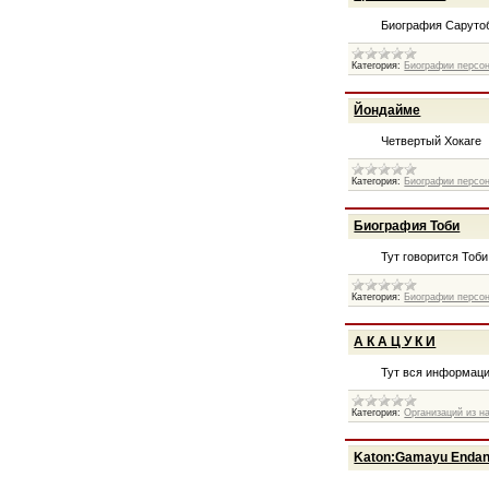
Биография Саруто
Категория:
Биографии персо
Йондайме
Четвертый Хокаге
Категория:
Биографии персо
Биография Тоби
Тут говорится Тоби
Категория:
Биографии персо
А К А Ц У К И
Тут вся информаци
Категория:
Организаций из н
Katon:Gamayu Endan