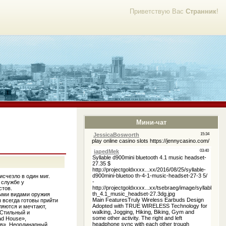
Приветствую Вас
Странник
!
Мини-чат
исчезло в один миг.
 службе у
стов.
ыми видами оружия
 всегда готовы прийти
ляются и мечтают,
 Стильный и
ad House»,
в». Неординарный,