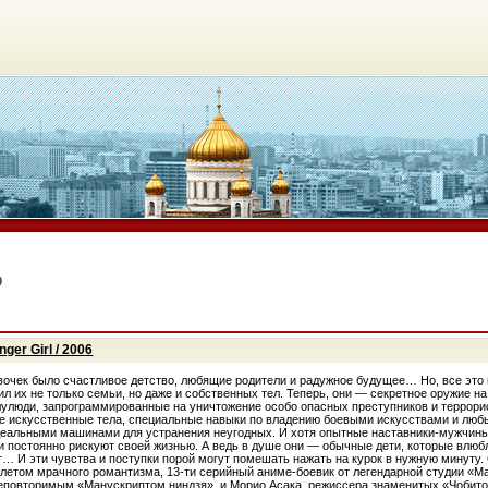
о
ger Girl / 2006
евочек было счастливое детство, любящие родители и радужное будущее… Но, все это 
л их не только семьи, но даже и собственных тел. Теперь, они — секретное оружие на
лулюди, запрограммированные на уничтожение особо опасных преступников и террори
 искусственные тела, специальные навыки по владению боевыми искусствами и люб
деальными машинами для устранения неугодных. И хотя опытные наставники-мужчины
и постоянно рискуют своей жизнью. А ведь в душе они — обычные дети, которые влюб
т… И эти чувства и поступки порой могут помешать нажать на курок в нужную минуту.
летом мрачного романтизма, 13-ти серийный аниме-боевик от легендарной студии «M
еповторимым «Манускриптом ниндзя», и Морио Асака, режиссера знаменитых «Чобито