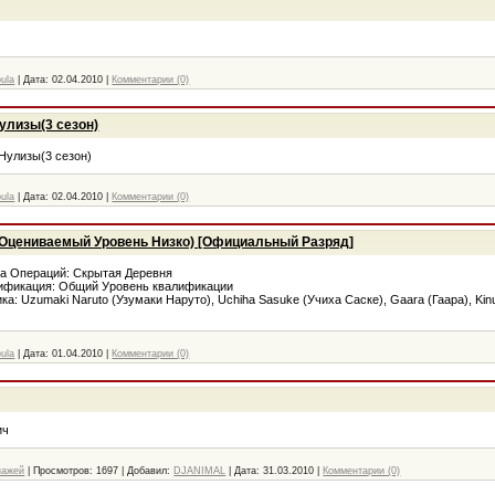
bula
|
Дата:
02.04.2010
|
Комментарии (0)
улизы(3 сезон)
Нулизы(3 сезон)
bula
|
Дата:
02.04.2010
|
Комментарии (0)
ко Оцениваемый Уровень Низко) [Официальный Разряд]
а Операций: Скрытая Деревня
ификация: Общий Уровень квалификации
а: Uzumaki Naruto (Узумаки Наруто), Uchiha Sasuke (Учиха Саске), Gaara (Гаара), Kin
bula
|
Дата:
01.04.2010
|
Комментарии (0)
ич
нажей
|
Просмотров:
1697
|
Добавил:
DJANIMAL
|
Дата:
31.03.2010
|
Комментарии (0)