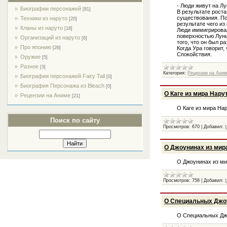
- Люди живут на Лу
Биографии персонажей
[81]
В результате рост
существования. По
Техники из наруто
[20]
результате чего из
Кланы из наруто
[18]
Люди иммигрировал
поверхностью Луны
Организаций из наруто
[6]
того, что он был р
Про японию
[26]
Когда Ура говорит,
Спокойствия.
Оружие
[5]
Разное
[3]
Категория:
Рецензии на Ани
Биографии персонажей Fairy Tail
[0]
Биография Персонажа из Bleach
[0]
О Каге из мира Нару
Рецензии на Аниме
[21]
О Каге из мира На
Поиск по сайту
Просмотров:
670
|
Добавил:
О Джоунинах из мир
О Джоунинах из м
Просмотров:
758
|
Добавил:
О Специальных Джоу
О Специальных Дж