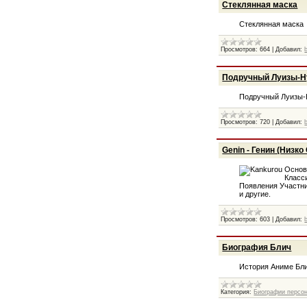
Стеклянная маска
Стеклянная маска
Просмотров:
664
|
Добавил:
Подручный Луизы-Н
Подручный Луизы-
Просмотров:
720
|
Добавил:
Genin - Генин (Низ
Основ
Класс
Появления Участник
и другие.
Просмотров:
603
|
Добавил:
Биография Блич
История Аниме Бл
Категория:
Биографии персо