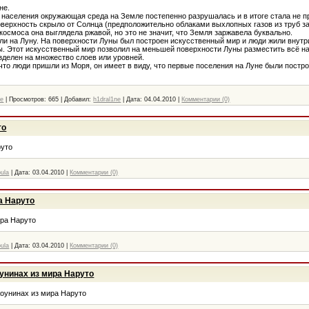
не.
а населения окружающая среда на Земле постепенно разрушалась и в итоге стала не п
верхность скрыло от Солнца (предположительно облаками выхлопных газов из труб зав
 космоса она выглядела ржавой, но это не значит, что Земля заржавела буквально.
и на Луну. На поверхности Луны был построен искусственный мир и люди жили внутри
. Этот искусственный мир позволил на меньшей поверхности Луны разместить всё н
азделен на множество слоев или уровней.
 что люди пришли из Моря, он имеет в виду, что первые поселения на Луне были постр
ме
|
Просмотров:
665
|
Добавил:
h1dral1ne
|
Дата:
04.04.2010
|
Комментарии (0)
то
руто
bula
|
Дата:
03.04.2010
|
Комментарии (0)
а Наруто
ира Наруто
bula
|
Дата:
03.04.2010
|
Комментарии (0)
нинах из мира Наруто
оунинах из мира Наруто