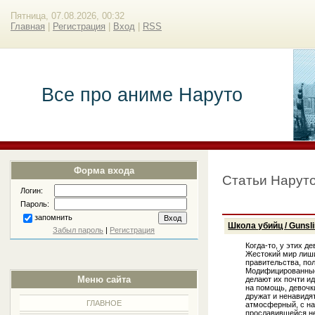
Пятница, 07.08.2026, 00:32
Главная
|
Регистрация
|
Вход
|
RSS
Все про аниме Наруто
Форма входа
Статьи Нарут
Логин:
Пароль:
запомнить
Школа убийц / Gunslin
Забыл пароль
|
Регистрация
Когда-то, у этих д
Жестокий мир лиши
правительства, по
Модифицированные
Меню сайта
делают их почти и
на помощь, девочк
дружат и ненавидя
ГЛАВНОЕ
атмосферный, с на
прославившейся н