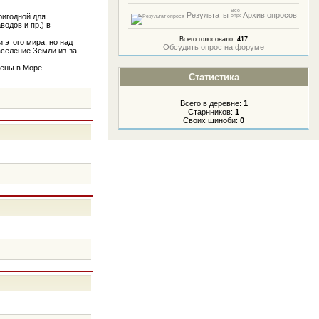
Результаты
Архив опросов
ригодной для
одов и пр.) в
Всего голосовало:
417
 этого мира, но над
Обсудить опрос на форуме
аселение Земли из-за
оены в Море
Статистика
Всего в деревне:
1
Старнников:
1
Своих шиноби:
0