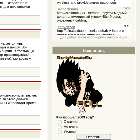
ия — страстная и
ом для поклонников
Для добавления необходима авторизация
 является, увы,
дит в школу. Во-
Наш опрос
мпирши. В-третьих (и
ир-производитель!
века), как кровь у
аниме-сериалы, так как
з-за этого должен
ьницы и проводит время
Как прошел 2009 год?
Отлично
Не очень
Ужасно