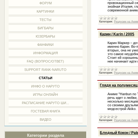
провокационный сю
ФОРУМ
знойная Италия, г
современной аним
КАРТИНКИ
ТЕСТЫ
Категория:
Рецензии на Ани
БИГБАРЫ
Карин / Karin / 2005
ЮЗЕРБАРЫ
Карин Маркер – до
ФАНФИКИ
именно Карин. Во-п
вторых, она не ум
ИНФОРМАЦИЯ
это самое неудобно
Стоит ей хорошень
FAQ (ВОПРОС/ОТВЕТ)
нее начинает идт
SUPPORT RANK-NARUTO
Категория:
Рецензии на Ани
СТАТЬИ
Глядя на полумесяц /
ИНФО О НАРУТО
Аниме "Hanbun no 
ИГРЫ ОНЛАЙН
речь идет о любви,
несколько месяцев
РАСПИСАНИЕ НАРУТО ШИ...
со своими друзьями
медсестрой Akiko.
ГОСТЕВАЯ КНИГА
ВИДЕО
Категория:
Рецензии на Ани
Бледный Кокон / Pal
Категории раздела