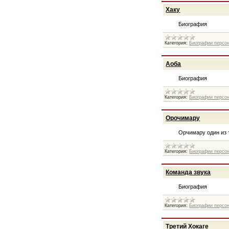
Хаку
Биография
Категория:
Биографии персо
Аоба
Биография
Категория:
Биографии персо
Орочимару
Орчимару один из 
Категория:
Биографии персо
Команда звука
Биография
Категория:
Биографии персо
Третий Хокаге