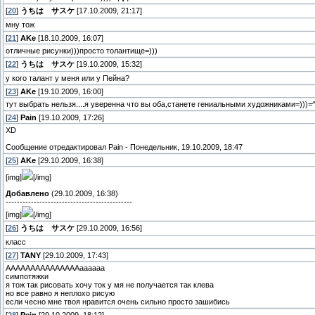
[
20
]
うちは サスケ
[17.10.2009, 21:17]
мну тож
[
21
]
AKе
[18.10.2009, 16:07]
отличные рисунки)))просто толантище=)))
[
22
]
うちは サスケ
[19.10.2009, 15:32]
у кого талант у меня или у Пейна?
[
23
]
AKе
[19.10.2009, 16:00]
тут выбрать нельзя....я уверенна что вы оба,станете гениальными художниками=)))=
[
24
]
Pain
[19.10.2009, 17:26]
XD
Сообщение отредактировал
Pain
-
Понедельник, 19.10.2009, 18:47
[
25
]
AKе
[29.10.2009, 16:38]
[img]
[/img]
Добавлено
(29.10.2009, 16:38)
---------------------------------------------
[img]
[/img]
[
26
]
うちは サスケ
[29.10.2009, 16:56]
класс
[
27
]
TANY
[29.10.2009, 17:43]
АААААААААААААААаааааа
симпотяжки
я тож так рисовать хочу ток у мя не получается так клева
но все равно я неплохо рисую
если чесно мне твоя нравится очень сильно просто зашибись