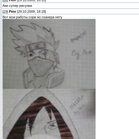
[
28
]
Pein
[29.10.2009, 18:12]
Аки супер рисунки
[
29
]
Pein
[29.10.2009, 18:18]
Вот мои работы.сори но сканера нету