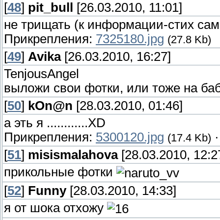
[
48
]
pit_bull
[26.03.2010, 11:01]
не трищать (к информации-стих сам
Прикрепления:
7325180.jpg
(27.8 Kb)
[
49
]
Avika
[26.03.2010, 16:27]
TenjousAngel
выложи свои фотки, или тоже на ба
[
50
]
kOn@n
[28.03.2010, 01:46]
а эть я ............XD
Прикрепления:
5300120.jpg
(17.4 Kb)
[
51
]
misismalahova
[28.03.2010, 12:2
прикольные фотки
[
52
]
Funny
[28.03.2010, 14:33]
я от шока отхожу