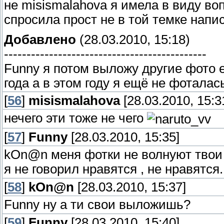
не misismalahova я имела в виду воп
спросила прост не в той темке напи
Добавлено
(28.03.2010, 15:18)
---------------------------------------------
Funny я потом выложу другие фото ес
года а в этом году я ещё не фоталась..
[
56
]
misismalahova
[28.03.2010, 15:3
нечего эти тоже не чего
[
57
]
Funny
[28.03.2010, 15:35]
kOn@n меня фотки не волнуют твои 
я не говорил нравятся , не нравятся.
[
58
]
kOn@n
[28.03.2010, 15:37]
Funny ну а ти свои выложишь?
[
59
]
Funny
[28.03.2010, 15:40]