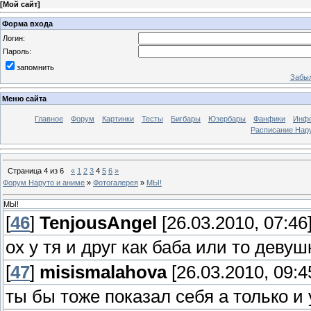
[
Мой сайт
]
Форма входа
Логин:
Пароль:
запомнить
Забыл
Меню сайта
Главное
Форум
Картинки
Тесты
Бигбары
Юзербары
Фанфики
Инф
Расписание Нару
Страница
4
из
6
«
1
2
3
4
5
6
»
Форум Наруто и аниме
»
Фотогалерея
»
МЫ!
МЫ!
[
46
]
TenjousAngel
[26.03.2010, 07:46
ох у тя и друг как баба или то деву
[
47
]
misismalahova
[26.03.2010, 09:4
ты бы тоже показал себя а только и