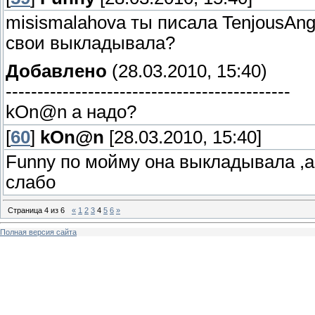
misismalahova ты писала TenjousAnge
свои выкладывала?
Добавлено
(28.03.2010, 15:40)
---------------------------------------------
kOn@n а надо?
[
60
]
kOn@n
[28.03.2010, 15:40]
Funny по мойму она выкладывала ,а 
слабо
Страница
4
из
6
«
1
2
3
4
5
6
»
Полная версия сайта