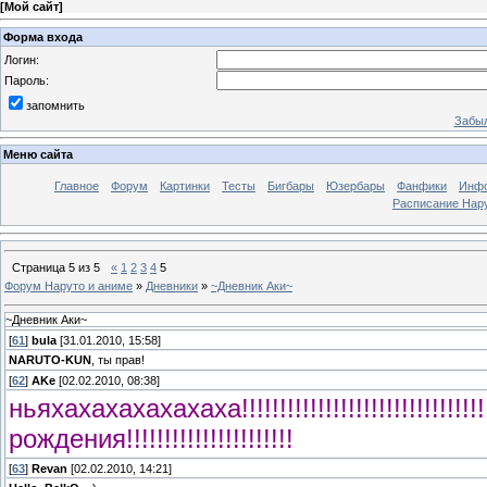
[
Мой сайт
]
Форма входа
Логин:
Пароль:
запомнить
Забыл
Меню сайта
Главное
Форум
Картинки
Тесты
Бигбары
Юзербары
Фанфики
Инф
Расписание Нару
Страница
5
из
5
«
1
2
3
4
5
Форум Наруто и аниме
»
Дневники
»
~Дневник Аки~
~Дневник Аки~
[
61
]
bula
[31.01.2010, 15:58]
NARUTO-KUN
, ты прав!
[
62
]
AKе
[02.02.2010, 08:38]
ньяхахахахахахаха!!!!!!!!!!!!!!!!!!!!!!!!!!!!
рождения!!!!!!!!!!!!!!!!!!!!!!
[
63
]
Revan
[02.02.2010, 14:21]