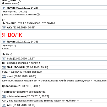
Hello_BelkO
, =)
Я это помню )
[
64
]
Revan
[02.02.2010, 14:26]
Quote
(
NARUTO-KUN
)
у всех просто её не все замичают)))
ХД
Ну заметить это 1 а взаимность это другое
[
65
]
AKе
[21.02.2010, 10:49]
я волк
[
66
]
Revan
[22.02.2010, 14:38]
Quote
(
AKе
)
я волк
Ну-ну =)
[
67
]
bula
[22.02.2010, 15:57]
ты не волк а кролик а я волк!!!!!!
[
68
]
NARUTO-KUN
[22.02.2010, 19:34]
bula
, я одиночка по жизни я волк
[
69
]
nami
[26.03.2010, 20:05]
дану все зверьки хороши вот у меня ящерица живёт ачень даже ручная и послушная
Добавлено
(26.03.2010, 20:05)
---------------------------------------------
я интроверт и немогу без общиства!
[
70
]
misismalahova
[26.03.2010, 20:27]
Аки у нас одинаковые имна и мне тоже не нравится моё имя --________--
[
71
]
AKе
[01.04.2010, 08:10]