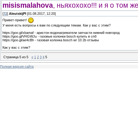
misismalahova
, ньяхохохо!!! и я о том же
[
72
]
AleutskijPl
[01.08.2017, 12:20]
Привет-привет!
У меня есть вопросы к вам по следующим темам. Как у вас с этим?
https://goo.gl/xbamaf - аристон водонагреватели запчасти нижний новгород
https://goo.gl/VHGWJu - газовые колонки bosch купить в спб
https://goo.gl/ae4cBh - газовая колонка bosch wr 10 2b отзывы
Как у вас с этим?
Страница
5
из
5
«
1
2
3
4
5
Полная версия сайта