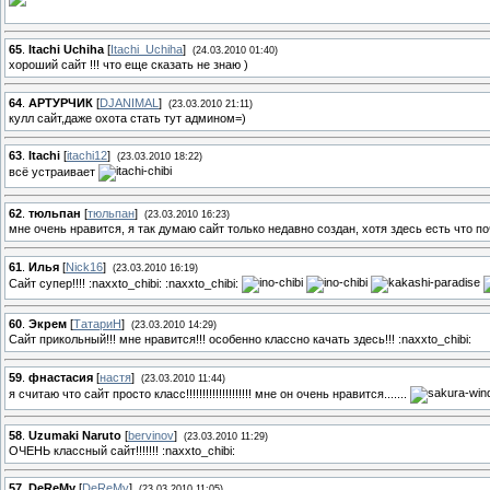
65
.
Itachi Uchiha
[
Itachi_Uchiha
]
(24.03.2010 01:40)
хороший сайт !!! что еще сказать не знаю )
64
.
АРТУРЧИК
[
DJANIMAL
]
(23.03.2010 21:11)
кулл сайт,даже охота стать тут админом=)
63
.
Itachi
[
itachi12
]
(23.03.2010 18:22)
всё устраивает
62
.
тюльпан
[
тюльпан
]
(23.03.2010 16:23)
мне очень нравится, я так думаю сайт только недавно создан, хотя здесь есть что п
61
.
Илья
[
Nick16
]
(23.03.2010 16:19)
Сайт супер!!!! :naxxto_chibi: :naxxto_chibi:
60
.
Экрем
[
ТатариН
]
(23.03.2010 14:29)
Сайт прикольный!!! мне нравится!!! особенно классно качать здесь!!! :naxxto_chibi:
59
.
фнастасия
[
настя
]
(23.03.2010 11:44)
я считаю что сайт просто класс!!!!!!!!!!!!!!!!!!!! мне он очень нравится.......
58
.
Uzumaki Naruto
[
bervinov
]
(23.03.2010 11:29)
ОЧЕНЬ классный сайт!!!!!!! :naxxto_chibi:
57
.
DeReMy
[
DeReMy
]
(23.03.2010 11:05)