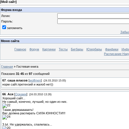
[
Мой сайт
]
Форма входа
Логин:
Пароль:
запомнить
Забыл
Меню сайта
Главное
Форум
Картинки
Тесты
Бигбары
Юзербары
Фанфики
Инф
Расписание Нару
Главная
»
Гостевая книга
Показано
31
-
45
из
97
сообщений
67
.
саша власов
[
wolfmen
]
(24.03.2010 15:05)
норм сайт.претензий и жалоб нет))
66
.
Ася
[
Ооками
]
(24.03.2010 13:26)
Хороший сайт...
Не самый, конечно, лучший, но один из них.
Тааак держаааааать!
Вас должна распирать СИЛА ЮННОСТИ!!!
З.Ы. Не удержалась, спалилась...