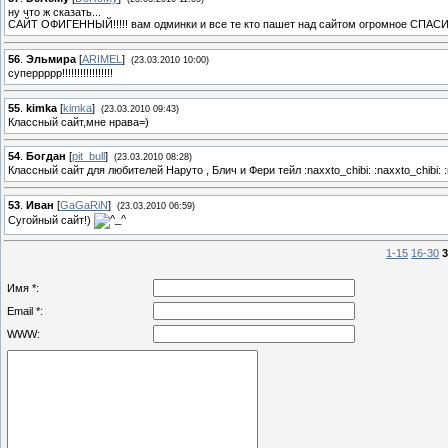
ну что ж сказать...
САЙТ ОФИГЕННЫЙ!!!!! вам одминки и все те кто пашет над сайтом огромное СПАСИ
56
.
Эльмира
[
ARIMEL
]
(23.03.2010 10:00)
суперрррр!!!!!!!!!!!!!!!!!
55
.
kimka
[
kimka
]
(23.03.2010 09:43)
Классный сайт,мне нрава=)
54
.
Богдан
[
pit_bull
]
(23.03.2010 08:28)
Классный сайт для любителей Наруто , Блич и Фери тейл :naxxto_chibi: :naxxto_chibi: :
53
.
Иван
[
GaGaRiN
]
(23.03.2010 06:59)
Сугойный сайт!)
1-15
16-30
3
Имя *:
Email *:
WWW: