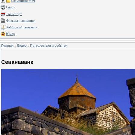
Сломанный Меч
Спорт
Транспорт
Фильмы и анимация
Хобби и образование
Юмор
Главная
»
Видео
»
Путешествия и события
Севанаванк