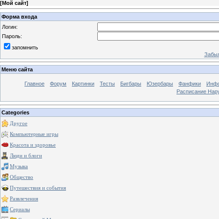
[
Мой сайт
]
Форма входа
Логин:
Пароль:
запомнить
Забыл
Меню сайта
Главное
Форум
Картинки
Тесты
Бигбары
Юзербары
Фанфики
Инф
Расписание Нару
Categories
Другое
Компьютерные игры
Красота и здоровье
Люди и блоги
Музыка
Общество
Путешествия и события
Развлечения
Сериалы