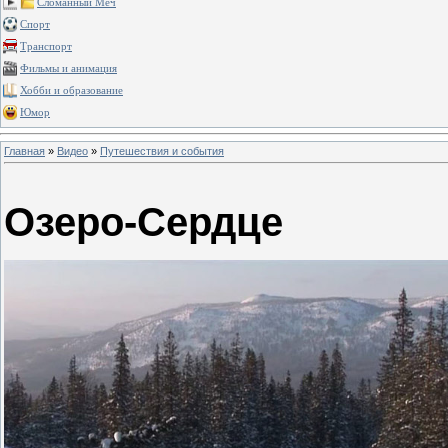
Сломанный Меч
Спорт
Транспорт
Фильмы и анимация
Хобби и образование
Юмор
Главная
»
Видео
»
Путешествия и события
Озеро-Сердце