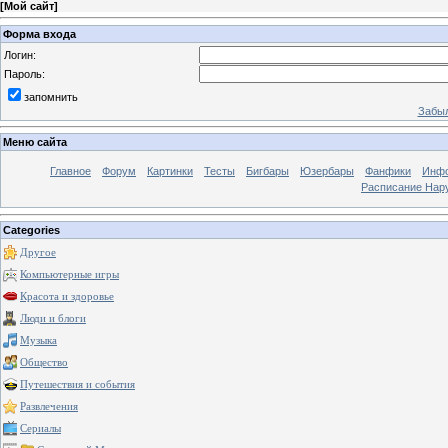
[
Мой сайт
]
Форма входа
Логин:
Пароль:
запомнить
Забыл
Меню сайта
Главное
Форум
Картинки
Тесты
Бигбары
Юзербары
Фанфики
Инф
Расписание Нару
Categories
Другое
Компьютерные игры
Красота и здоровье
Люди и блоги
Музыка
Общество
Путешествия и события
Развлечения
Сериалы