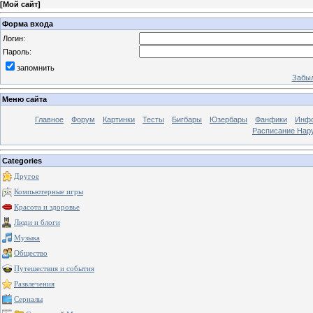
[
Мой сайт
]
Форма входа
Логин:
Пароль:
запомнить
Забыл
Меню сайта
Главное
Форум
Картинки
Тесты
Бигбары
Юзербары
Фанфики
Инф
Расписание Нару
Categories
Другое
Компьютерные игры
Красота и здоровье
Люди и блоги
Музыка
Общество
Путешествия и события
Развлечения
Сериалы