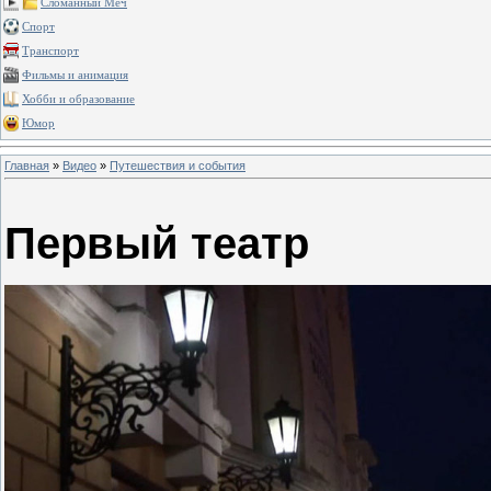
Сломанный Меч
Спорт
Транспорт
Фильмы и анимация
Хобби и образование
Юмор
Главная
»
Видео
»
Путешествия и события
Первый театр