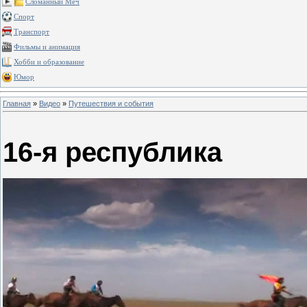
Сломанный Меч
Спорт
Транспорт
Фильмы и анимация
Хобби и образование
Юмор
Главная
»
Видео
»
Путешествия и события
16-я республика