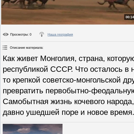
00:14
Просмотры
: 0
Наша география
Описание материала
:
Как живет Монголия, страна, котору
республикой СССР. Что осталось в н
то крепкой советско-монгольской д
превратить первобытно-феодальную
Самобытная жизнь кочевого народа,
давно ушедшей поре и новое время