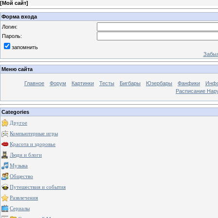
[
Мой сайт
]
Форма входа
Логин:
Пароль:
запомнить
Забыл
Меню сайта
Главное
Форум
Картинки
Тесты
Бигбары
Юзербары
Фанфики
Инф
Расписание Нару
Categories
Другое
Компьютерные игры
Красота и здоровье
Люди и блоги
Музыка
Общество
Путешествия и события
Развлечения
Сериалы