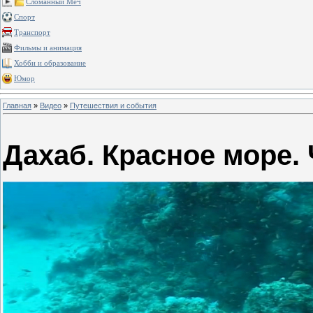
Сломанный Меч
Спорт
Транспорт
Фильмы и анимация
Хобби и образование
Юмор
Главная
»
Видео
»
Путешествия и события
Дахаб. Красное море. 