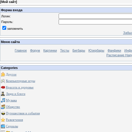
[
Мой сайт
]
Форма входа
Логин:
Пароль:
запомнить
Забыл
Меню сайта
Главное
Форум
Картинки
Тесты
Бигбары
Юзербары
Фанфики
Инф
Расписание Нару
Categories
Другое
Компьютерные игры
Красота и здоровье
Люди и блоги
Музыка
Общество
Путешествия и события
Развлечения
Сериалы