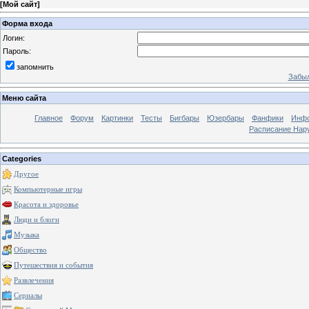
[
Мой сайт
]
Форма входа
Логин:
Пароль:
запомнить
Забыл
Меню сайта
Главное
Форум
Картинки
Тесты
Бигбары
Юзербары
Фанфики
Инф
Расписание Нару
Categories
Другое
Компьютерные игры
Красота и здоровье
Люди и блоги
Музыка
Общество
Путешествия и события
Развлечения
Сериалы