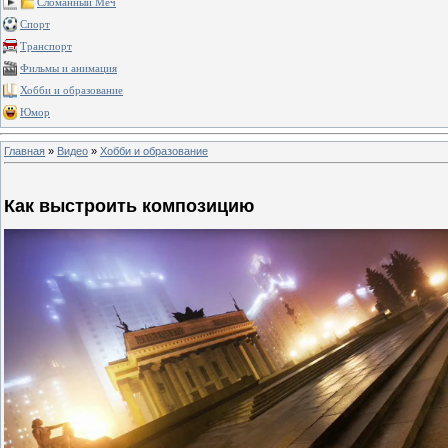
Сломанный Меч
Спорт
Транспорт
Фильмы и анимация
Хобби и образование
Юмор
Главная
»
Видео
»
Хобби и образование
Как выстроить композицию