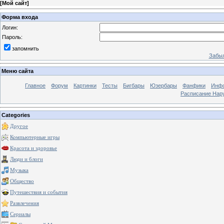
[
Мой сайт
]
Форма входа
Логин:
Пароль:
запомнить
Забыл
Меню сайта
Главное
Форум
Картинки
Тесты
Бигбары
Юзербары
Фанфики
Инф
Расписание Нару
Categories
Другое
Компьютерные игры
Красота и здоровье
Люди и блоги
Музыка
Общество
Путешествия и события
Развлечения
Сериалы