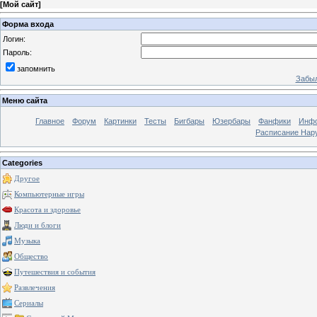
[
Мой сайт
]
Форма входа
Логин:
Пароль:
запомнить
Забыл
Меню сайта
Главное
Форум
Картинки
Тесты
Бигбары
Юзербары
Фанфики
Инф
Расписание Нару
Categories
Другое
Компьютерные игры
Красота и здоровье
Люди и блоги
Музыка
Общество
Путешествия и события
Развлечения
Сериалы