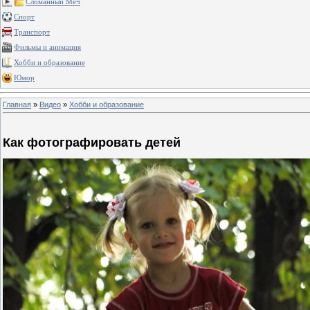
Сломанный Меч
Спорт
Транспорт
Фильмы и анимация
Хобби и образование
Юмор
Главная
»
Видео
»
Хобби и образование
Как фотографировать детей