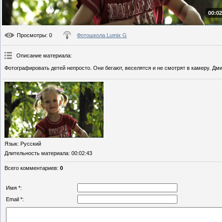
00:02
Просмотры
: 0
Фотошкола Lumix G
Описание материала
:
Фотографировать детей непросто. Они бегают, веселятся и не смотрят в камеру. Дм
Язык
: Русский
Длительность материала
: 00:02:43
Всего комментариев
:
0
Имя *:
Email *: