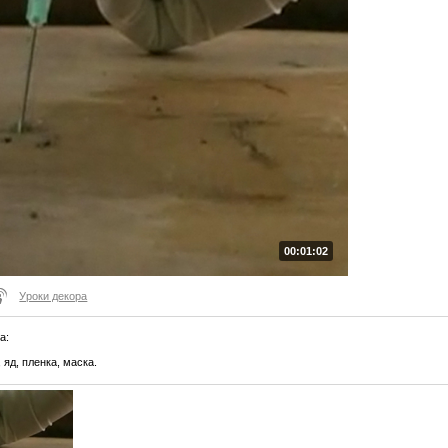
00:01:02
Уроки декора
ла
:
яд, пленка, маска.