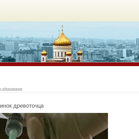
и образование
чинок древоточца