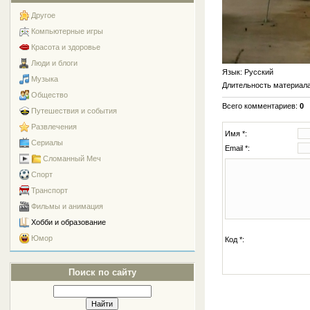
Другое
Компьютерные игры
Красота и здоровье
Люди и блоги
Язык
: Русский
Музыка
Длительность материал
Общество
Всего комментариев
:
0
Путешествия и события
Развлечения
Имя *:
Сериалы
Email *:
Сломанный Меч
Спорт
Транспорт
Фильмы и анимация
Хобби и образование
Юмор
Код *:
Поиск по сайту