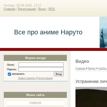
Четверг, 06.08.2026, 13:17
Главная
|
Регистрация
|
Вход
|
RSS
Все про аниме Наруто
Форма входа
Видео
Логин:
Главная
»
Видео
»
Хобби 
Пароль:
запомнить
Забыл пароль
|
Регистрация
Устранение ли
Меню сайта
ГЛАВНОЕ