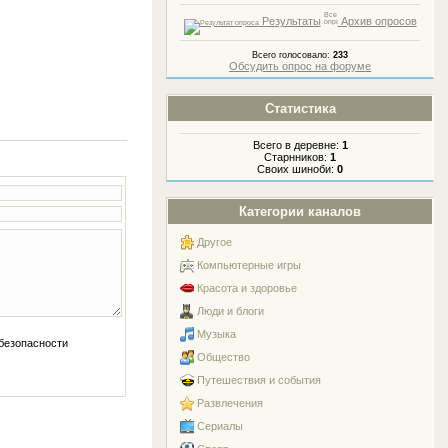
Результаты
Архив опросов
Всего голосовало:
233
Обсудить опрос на форуме
Статистика
Всего в деревне:
1
Старнников:
1
Своих шиноби:
0
Категории каналов
Другое
Компьютерные игры
Красота и здоровье
Люди и блоги
Музыка
Общество
Путешествия и события
Развлечения
Сериалы