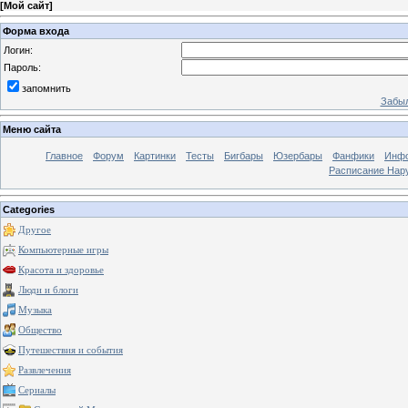
[
Мой сайт
]
Форма входа
Логин:
Пароль:
запомнить
Забыл
Меню сайта
Главное
Форум
Картинки
Тесты
Бигбары
Юзербары
Фанфики
Инф
Расписание Нару
Categories
Другое
Компьютерные игры
Красота и здоровье
Люди и блоги
Музыка
Общество
Путешествия и события
Развлечения
Сериалы