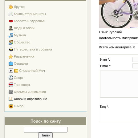
Другое
Компьютерные игры
Красота и здоровье
Люди и блоги
Язык
: Русский
Музыка
Длительность материал
Общество
Всего комментариев
:
0
Путешествия и события
Развлечения
Имя *:
Сериалы
Email *:
Сломанный Меч
Спорт
Транспорт
Фильмы и анимация
Хобби и образование
Юмор
Код *:
Поиск по сайту