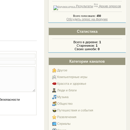
Результаты
Архив опросов
Всего голосовало:
450
Обсудить опрос на форуме
Статистика
Всего в деревне:
1
Старнников:
1
Своих шиноби:
0
Категории каналов
Другое
Компьютерные игры
Красота и здоровье
Люди и блоги
Музыка
Общество
Путешествия и события
Развлечения
Сериалы