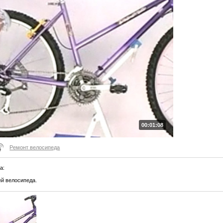
00:01:08
Ремонт велосипеда
ла
:
ей велосипеда.