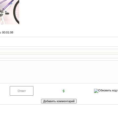
а
: 00:01:08