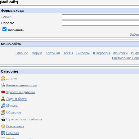
[
Мой сайт
]
Форма входа
Логин:
Пароль:
запомнить
Забыл
Меню сайта
Главное
Форум
Картинки
Тесты
Бигбары
Юзербары
Фанфики
Инф
Расписание Нару
Categories
Другое
Компьютерные игры
Красота и здоровье
Люди и блоги
Музыка
Общество
Путешествия и события
Развлечения
Сериалы