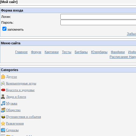
[
Мой сайт
]
Форма входа
Логин:
Пароль:
запомнить
Забыл
Меню сайта
Главное
Форум
Картинки
Тесты
Бигбары
Юзербары
Фанфики
Инф
Расписание Нару
Categories
Другое
Компьютерные игры
Красота и здоровье
Люди и блоги
Музыка
Общество
Путешествия и события
Развлечения
Сериалы