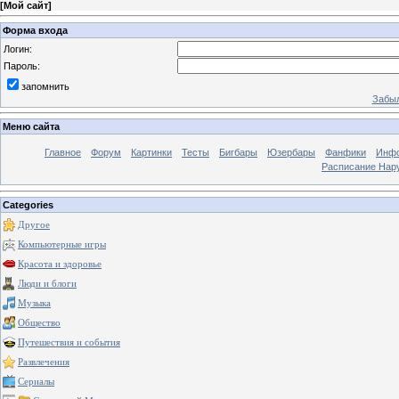
[
Мой сайт
]
Форма входа
Логин:
Пароль:
запомнить
Забыл
Меню сайта
Главное
Форум
Картинки
Тесты
Бигбары
Юзербары
Фанфики
Инф
Расписание Нару
Categories
Другое
Компьютерные игры
Красота и здоровье
Люди и блоги
Музыка
Общество
Путешествия и события
Развлечения
Сериалы