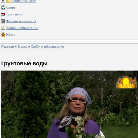
Сломанный Меч
Спорт
Транспорт
Фильмы и анимация
Хобби и образование
Юмор
Главная
»
Видео
»
Хобби и образование
Грунтовые воды