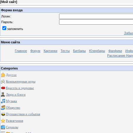
[
Мой сайт
]
Форма входа
Логин:
Пароль:
запомнить
Забыл
Меню сайта
Главное
Форум
Картинки
Тесты
Бигбары
Юзербары
Фанфики
Инф
Расписание Нару
Categories
Другое
Компьютерные игры
Красота и здоровье
Люди и блоги
Музыка
Общество
Путешествия и события
Развлечения
Сериалы