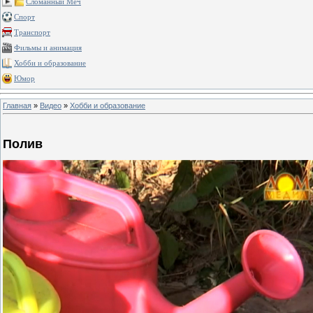
Сломанный Меч
Спорт
Транспорт
Фильмы и анимация
Хобби и образование
Юмор
Главная
»
Видео
»
Хобби и образование
Полив