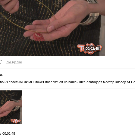
00:02:48
PROделки
ла
:
о из пластики ФИМО может поселиться на вашей шее благодаря мастер-классу от Со
а
: 00:02:48