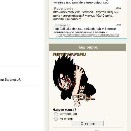
Для добавления необходима авторизация
Наш опрос
ни Вагановой.
Наруто манга?
интересная
не очень