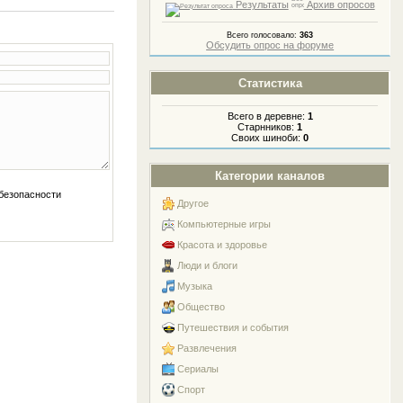
Результаты
Архив опросов
Всего голосовало:
363
Обсудить опрос на форуме
Статистика
Всего в деревне:
1
Старнников:
1
Своих шиноби:
0
Категории каналов
Другое
Компьютерные игры
Красота и здоровье
Люди и блоги
Музыка
Общество
Путешествия и события
Развлечения
Сериалы
Спорт