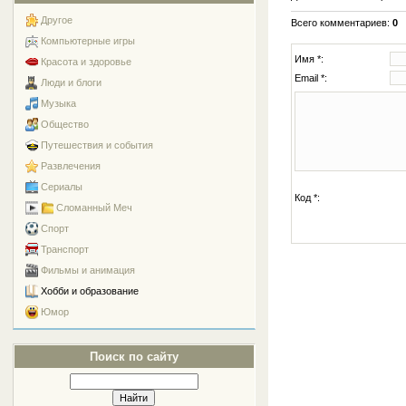
Другое
Всего комментариев
:
0
Компьютерные игры
Имя *:
Красота и здоровье
Email *:
Люди и блоги
Музыка
Общество
Путешествия и события
Развлечения
Сериалы
Код *:
Сломанный Меч
Спорт
Транспорт
Фильмы и анимация
Хобби и образование
Юмор
Поиск по сайту