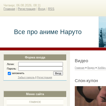
Четверг, 06.08.2026, 08:11
Главная
|
Регистрация
|
Вход
|
RSS
Все про аниме Наруто
Форма входа
Видео
Логин:
Главная
»
Видео
»
Хобби 
Пароль:
запомнить
Забыл пароль
|
Регистрация
Слон-кулон
Меню сайта
ГЛАВНОЕ