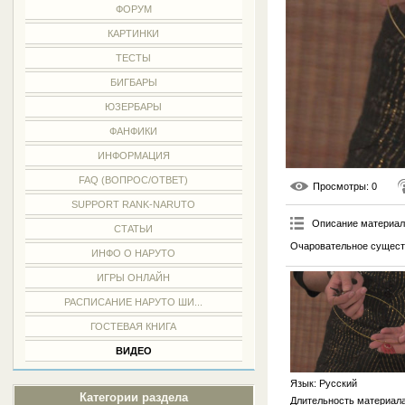
ФОРУМ
КАРТИНКИ
ТЕСТЫ
БИГБАРЫ
ЮЗЕРБАРЫ
ФАНФИКИ
ИНФОРМАЦИЯ
FAQ (ВОПРОС/ОТВЕТ)
Просмотры
: 0
SUPPORT RANK-NARUTO
Описание материа
СТАТЬИ
Очаровательное существ
ИНФО О НАРУТО
ИГРЫ ОНЛАЙН
РАСПИСАНИЕ НАРУТО ШИ...
ГОСТЕВАЯ КНИГА
ВИДЕО
Язык
: Русский
Категории раздела
Длительность материал