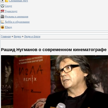
Сломанный Меч
Спорт
Транспорт
Фильмы и анимация
Хобби и образование
Юмор
Главная
»
Видео
»
Люди и блоги
Рашид Нугманов о современном кинематографе