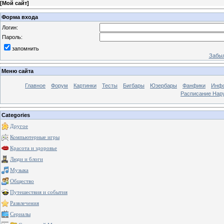
[
Мой сайт
]
Форма входа
Логин:
Пароль:
запомнить
Забыл
Меню сайта
Главное
Форум
Картинки
Тесты
Бигбары
Юзербары
Фанфики
Инф
Расписание Нару
Categories
Другое
Компьютерные игры
Красота и здоровье
Люди и блоги
Музыка
Общество
Путешествия и события
Развлечения
Сериалы