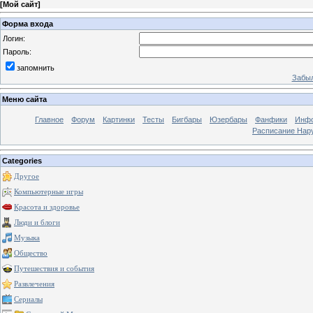
[
Мой сайт
]
Форма входа
Логин:
Пароль:
запомнить
Забыл
Меню сайта
Главное
Форум
Картинки
Тесты
Бигбары
Юзербары
Фанфики
Инф
Расписание Нару
Categories
Другое
Компьютерные игры
Красота и здоровье
Люди и блоги
Музыка
Общество
Путешествия и события
Развлечения
Сериалы