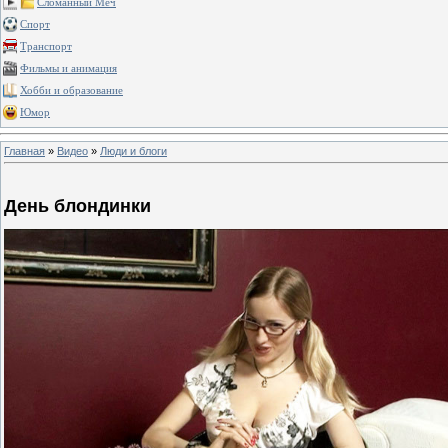
Сломанный Меч
Спорт
Транспорт
Фильмы и анимация
Хобби и образование
Юмор
Главная
»
Видео
»
Люди и блоги
День блондинки