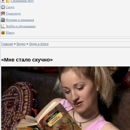
Сломанный Меч
Спорт
Транспорт
Фильмы и анимация
Хобби и образование
Юмор
Главная
»
Видео
»
Люди и блоги
«Мне стало скучно»