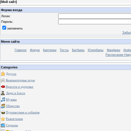
[
Мой сайт
]
Форма входа
Логин:
Пароль:
запомнить
Забыл
Меню сайта
Главное
Форум
Картинки
Тесты
Бигбары
Юзербары
Фанфики
Инф
Расписание Нару
Categories
Другое
Компьютерные игры
Красота и здоровье
Люди и блоги
Музыка
Общество
Путешествия и события
Развлечения
Сериалы