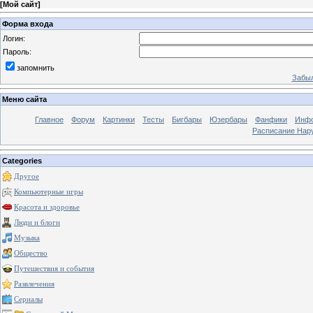
[
Мой сайт
]
Форма входа
Логин:
Пароль:
запомнить
Забыл
Меню сайта
Главное
Форум
Картинки
Тесты
Бигбары
Юзербары
Фанфики
Инф
Расписание Нару
Categories
Другое
Компьютерные игры
Красота и здоровье
Люди и блоги
Музыка
Общество
Путешествия и события
Развлечения
Сериалы