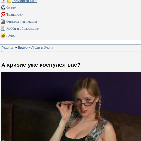
Сломанный Меч
Спорт
Транспорт
Фильмы и анимация
Хобби и образование
Юмор
Главная
»
Видео
»
Люди и блоги
А кризис уже коснулся вас?