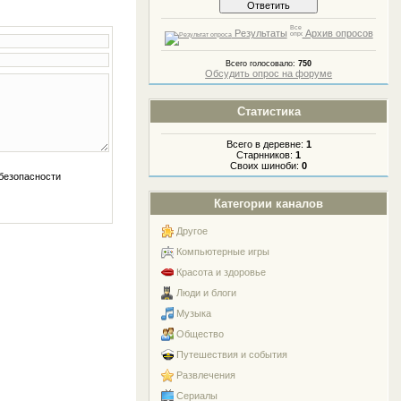
Результаты
Архив опросов
Всего голосовало:
750
Обсудить опрос на форуме
Статистика
Всего в деревне:
1
Старнников:
1
Своих шиноби:
0
Категории каналов
Другое
Компьютерные игры
Красота и здоровье
Люди и блоги
Музыка
Общество
Путешествия и события
Развлечения
Сериалы