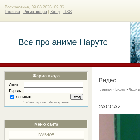
Воскресенье, 09.08.2026, 09:36
Главная
|
Регистрация
|
Вход
|
RSS
Все про аниме Наруто
Форма входа
Видео
Логин:
Главная
»
Видео
»
Люди и
Пароль:
запомнить
Забыл пароль
|
Регистрация
2АССА2
Меню сайта
ГЛАВНОЕ