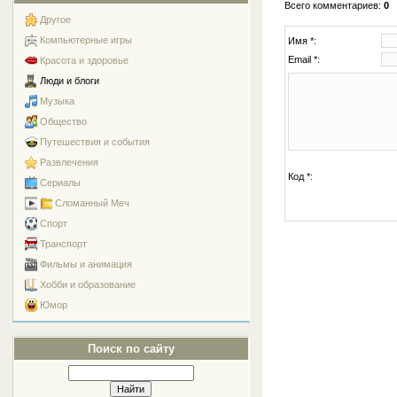
Всего комментариев
:
0
Другое
Компьютерные игры
Имя *:
Email *:
Красота и здоровье
Люди и блоги
Музыка
Общество
Путешествия и события
Развлечения
Код *:
Сериалы
Сломанный Меч
Спорт
Транспорт
Фильмы и анимация
Хобби и образование
Юмор
Поиск по сайту