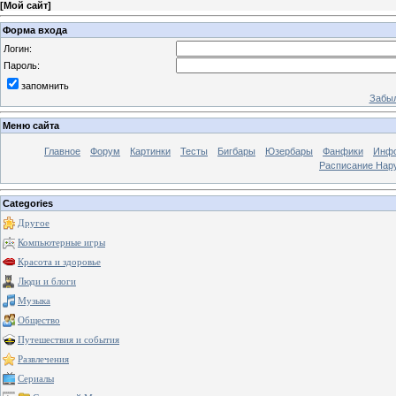
[
Мой сайт
]
Форма входа
Логин:
Пароль:
запомнить
Забыл
Меню сайта
Главное
Форум
Картинки
Тесты
Бигбары
Юзербары
Фанфики
Инф
Расписание Нару
Categories
Другое
Компьютерные игры
Красота и здоровье
Люди и блоги
Музыка
Общество
Путешествия и события
Развлечения
Сериалы