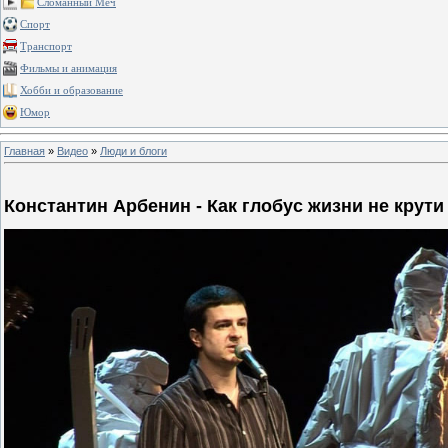
Сломанный Меч
Спорт
Транспорт
Фильмы и анимация
Хобби и образование
Юмор
Главная
»
Видео
»
Люди и блоги
Константин Арбенин - Как глобус жизни не крути