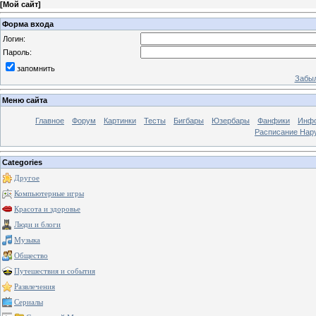
[
Мой сайт
]
Форма входа
Логин:
Пароль:
запомнить
Забыл
Меню сайта
Главное
Форум
Картинки
Тесты
Бигбары
Юзербары
Фанфики
Инф
Расписание Нару
Categories
Другое
Компьютерные игры
Красота и здоровье
Люди и блоги
Музыка
Общество
Путешествия и события
Развлечения
Сериалы