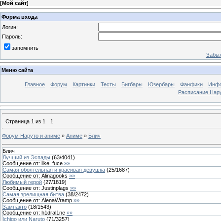
[
Мой сайт
]
Форма входа
Логин:
Пароль:
запомнить
Забыл
Меню сайта
Главное
Форум
Картинки
Тесты
Бигбары
Юзербары
Фанфики
Инф
Расписание Нару
Страница
1
из
1
1
Форум Наруто и аниме
»
Аниме
»
Блич
Блич
Лучший из Эспады
(
63
/
4041
)
Сообщение от:
like_fuce
»»
Самая обоятельная и красивая девушка
(
25
/
1687
)
Сообщение от:
Alinagooks
»»
Любимый герой
(
27
/
1819
)
Сообщение от:
Justinplags
»»
Самая зрелищная битва
(
38
/
2472
)
Сообщение от:
AlenaWramp
»»
Зампакто
(
18
/
1543
)
Сообщение от:
h1dral1ne
»»
Ichigo или Naruto
(
71
/
3257
)