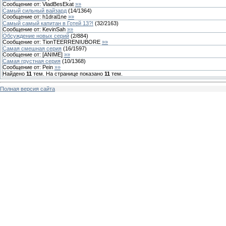
Сообщение от:
VladBesEkat
»»
Самый сильный вайзард
(
14
/
1364
)
Сообщение от:
h1dral1ne
»»
Самый самый капитан в Готей 13?!
(
32
/
2163
)
Сообщение от:
KevinSah
»»
Обсуждение новых серий
(
2
/
884
)
Сообщение от:
TionTEERRENIUBORE
»»
Самая смешная серия
(
16
/
1597
)
Сообщение от:
[ANIME]
»»
Самая грустная серия
(
10
/
1368
)
Сообщение от:
Pein
»»
Найдено
11
тем. На странице показано
11
тем.
Полная версия сайта