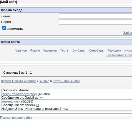
[
Мой сайт
]
Форма входа
Логин:
Пароль:
запомнить
Забыл
Меню сайта
Главное
Форум
Картинки
Тесты
Бигбары
Юзербары
Фанфики
Инф
Расписание Нару
Страница
1
из
1
1
Форум Наруто и аниме
»
Аниме
»
Статьи про Аниме
Статьи про Аниме
фейри тейл(хвост феи)
(
4
/
2308
)
Сообщение от:
Dadgilrag
»»
анимешники
(
8
/
1325
)
Сообщение от:
dark93
»»
Найдено
2
тем. На странице показано
2
тем.
Полная версия сайта