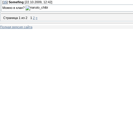
[
15
]
Somefing
[22.10.2009, 12:42]
Можно в клан?
Страница
1
из
2
1
2
»
Полная версия сайта