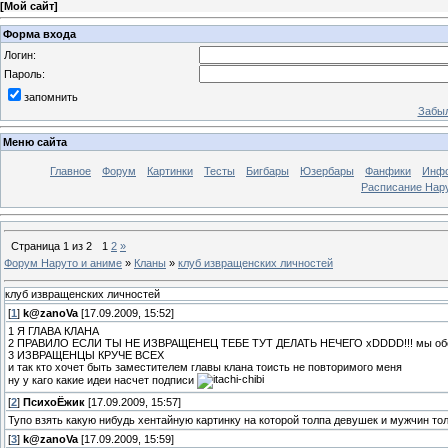
[
Мой сайт
]
Форма входа
Логин:
Пароль:
запомнить
Забыл
Меню сайта
Главное
Форум
Картинки
Тесты
Бигбары
Юзербары
Фанфики
Инф
Расписание Нару
Страница
1
из
2
1
2
»
Форум Наруто и аниме
»
Кланы
»
клуб извращенских личностей
клуб извращенских личностей
[
1
]
k@zanoVa
[17.09.2009, 15:52]
1 Я ГЛАВА КЛАНА
2 ПРАВИЛО ЕСЛИ ТЫ НЕ ИЗВРАЩЕНЕЦ ТЕБЕ ТУТ ДЕЛАТЬ НЕЧЕГО хDDDD!!! мы обсуж
3 ИЗВРАЩЕНЦЫ КРУЧЕ ВСЕХ
и так кто хочет быть заместителем главы клана тоисть не повторимого меня
ну у каго какие идеи насчет подписи
[
2
]
ПсихоЁжик
[17.09.2009, 15:57]
Тупо взять какую нибудь хентайную картинку на которой толпа девушек и мужчин тол
[
3
]
k@zanoVa
[17.09.2009, 15:59]