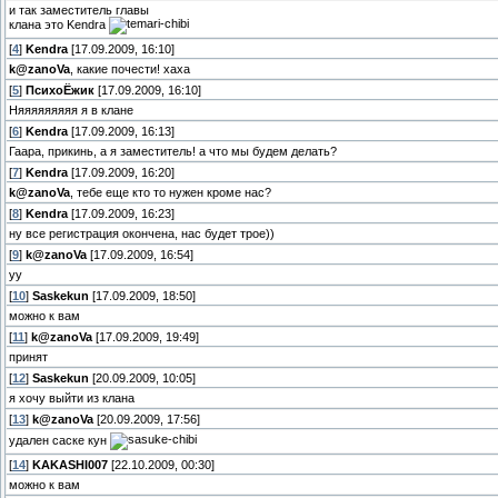
и так заместитель главы
клана это Kendra
[
4
]
Kendra
[17.09.2009, 16:10]
k@zanoVa
, какие почести! хаха
[
5
]
ПсихоЁжик
[17.09.2009, 16:10]
Няяяяяяяяя я в клане
[
6
]
Kendra
[17.09.2009, 16:13]
Гаара, прикинь, а я заместитель! а что мы будем делать?
[
7
]
Kendra
[17.09.2009, 16:20]
k@zanoVa
, тебе еще кто то нужен кроме нас?
[
8
]
Kendra
[17.09.2009, 16:23]
ну все регистрация окончена, нас будет трое))
[
9
]
k@zanoVa
[17.09.2009, 16:54]
уу
[
10
]
Saskekun
[17.09.2009, 18:50]
можно к вам
[
11
]
k@zanoVa
[17.09.2009, 19:49]
принят
[
12
]
Saskekun
[20.09.2009, 10:05]
я хочу выйти из клана
[
13
]
k@zanoVa
[20.09.2009, 17:56]
удален саске кун
[
14
]
KAKASHI007
[22.10.2009, 00:30]
можно к вам