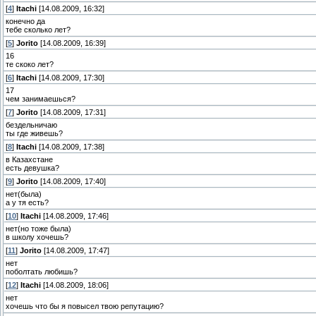
[
4
]
Itachi
[14.08.2009, 16:32]
конечно да
тебе сколько лет?
[
5
]
Jorito
[14.08.2009, 16:39]
16
те скоко лет?
[
6
]
Itachi
[14.08.2009, 17:30]
17
чем занимаешься?
[
7
]
Jorito
[14.08.2009, 17:31]
бездельничаю
ты где живешь?
[
8
]
Itachi
[14.08.2009, 17:38]
в Казахстане
есть девушка?
[
9
]
Jorito
[14.08.2009, 17:40]
нет(была)
а у тя есть?
[
10
]
Itachi
[14.08.2009, 17:46]
нет(но тоже была)
в школу хочешь?
[
11
]
Jorito
[14.08.2009, 17:47]
нет
поболтать любишь?
[
12
]
Itachi
[14.08.2009, 18:06]
нет
хочешь что бы я повысел твою репутацию?