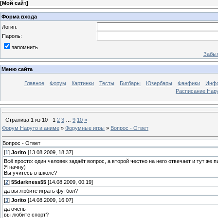
[
Мой сайт
]
Форма входа
Логин:
Пароль:
запомнить
Забыл
Меню сайта
Главное
Форум
Картинки
Тесты
Бигбары
Юзербары
Фанфики
Инф
Расписание Нару
Страница
1
из
10
1
2
3
…
9
10
»
Форум Наруто и аниме
»
Форумные игры
»
Вопрос - Ответ
Вопрос - Ответ
[
1
]
Jorito
[13.08.2009, 18:37]
Всё просто: один человек задаёт вопрос, а второй честно на него отвечает и тут же 
Я начну)
Вы учитесь в школе?
[
2
]
55darkness55
[14.08.2009, 00:19]
да вы любите играть футбол?
[
3
]
Jorito
[14.08.2009, 16:07]
да очень
вы любите спорт?