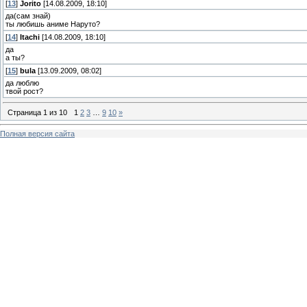
[
13
]
Jorito
[14.08.2009, 18:10]
да(сам знай)
ты любишь аниме Наруто?
[
14
]
Itachi
[14.08.2009, 18:10]
да
а ты?
[
15
]
bula
[13.09.2009, 08:02]
да люблю
твой рост?
Страница
1
из
10
1
2
3
…
9
10
»
Полная версия сайта