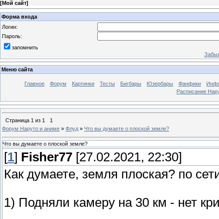
[
Мой сайт
]
Форма входа
Логин:
Пароль:
запомнить
Забыл
Меню сайта
Главное
Форум
Картинки
Тесты
Бигбары
Юзербары
Фанфики
Инф
Расписание Нару
Страница
1
из
1
1
Форум Наруто и аниме
»
Флуд
»
Что вы думаете о плоской земле?
Что вы думаете о плоской земле?
[
1
]
Fisher77
[27.02.2021, 22:30]
Как думаете, земля плоская? по сет
1) Подняли камеру на 30 км - нет к