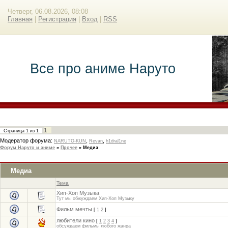
Четверг, 06.08.2026, 08:08
Главная
|
Регистрация
|
Вход
|
RSS
Все про аниме Наруто
1
Страница
1
из
1
Модератор форума:
,
,
NARUTO-KUN
Revan
h1dral1ne
Форум Наруто и аниме
»
Прочее
»
Медиа
Медиа
Тема
Хип-Хоп Музыка
Тут мы обжуждаем Хип-Хоп Музыку
Фильм мечты
[
1
2
]
любители кино
[
1
2
3
4
]
обсуждаем фильмы любого жанра