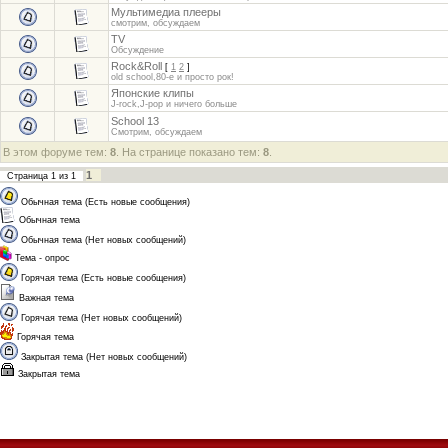
Мультимедиа плееры
смотрим, обсуждаем
TV
Обсуждение
Rock&Roll
[
1
2
]
old school,80-е и просто рок!
Японские клипы
J-rock,J-pop и ничего больше
School 13
Смотрим, обсуждаем
В этом форуме тем:
8
. На странице показано тем:
8
.
1
Страница
1
из
1
Обычная тема (Есть новые сообщения)
Обычная тема
Обычная тема (Нет новых сообщений)
Тема - опрос
Горячая тема (Есть новые сообщения)
Важная тема
Горячая тема (Нет новых сообщений)
Горячая тема
Закрытая тема (Нет новых сообщений)
Закрытая тема