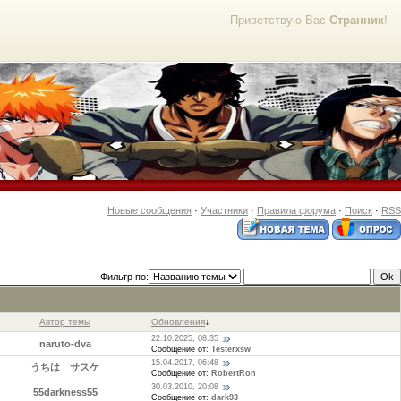
Приветствую Вас
Странник
!
Новые сообщения
·
Участники
·
Правила форума
·
Поиск
·
RSS
Фильтр по:
Автор темы
Обновления
↓
22.10.2025, 08:35
naruto-dva
Сообщение от:
Testerxsw
15.04.2017, 06:48
うちは サスケ
Сообщение от:
RobertRon
30.03.2010, 20:08
55darkness55
Сообщение от:
dark93