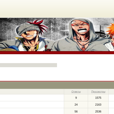
Ответы
Просмотры
9
1575
24
2163
56
2536