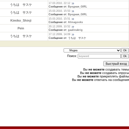
17.03.2010, 22:12
うちは サスケ
Сообщение от:
Вредная_GIRL
15.03.2010, 15:53
うちは サスケ
Сообщение от:
Вредная_GIRL
15.03.2010, 15:51
Kimiko_Shinji
Сообщение от:
Alinagooks
20.12.2009, 10:52
Pein
Сообщение от:
gaalinakrig
17.12.2009, 14:09
うちは サスケ
Сообщение от:
うちは サスケ
Поиск:
Вы
не можете
создавать темы
Вы
не можете
создавать опросы
Вы
не можете
прикреплять файлы
Вы
не можете
отвечать на сообщения