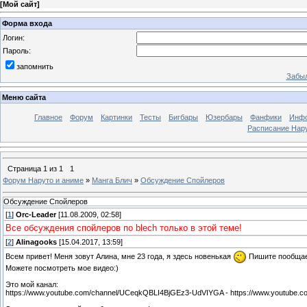
[
Мой сайт
]
Форма входа
Логин:
Пароль:
запомнить
Забыл
Меню сайта
Главное
Форум
Картинки
Тесты
Бигбары
Юзербары
Фанфики
Инф
Расписание Нару
Страница
1
из
1
1
Форум Наруто и аниме
»
Манга Блич
»
Обсуждение Спойлеров
Обсуждение Спойлеров
[
1
]
Orc-Leader
[11.08.2009, 02:58]
Все обсуждения спойлеров по blech только в этой теме!
[
2
]
Alinagooks
[15.04.2017, 13:59]
Всем привет! Меня зовут Алина, мне 23 года, я здесь новенькая
Пишите пообща
Можете посмотреть мое видео:)
Это мой канал:
https://www.youtube.com/channel/UCeqkQBLI4BjGEz3-UdVIYGA - https://www.youtube