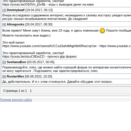
Это гарантированный заработок, смотри!
https://youtu.be/OE0Vn_jDvBk - игры с выводом денег на киви
[
3
]
Dmitriybialf
[19.04.2017, 05:13]
Вчера исследовал содержимое интернет, неожиданно к своему восторгу увидел нужный сай
ресурс оказал незабываемое впечатление. До свидания!
[
4
]
Alinagooks
[26.04.2017, 08:30]
Всем привет! Меня зовут Алина, мне 23 года, я здесь новенькая
Пишите пообща
Можете посмотреть мое видео:)
Это мой канал:
https://www.youtube.com/channel/UCCa16ahdMqpNbI0RwzrqrUw - https://www.youtub
Это гарантированный заработок, смотри!
https://youtu.be/oizuC8EwZZI - прогноз gbp форекс
[
5
]
SvetlanaBon
[03.05.2017, 00:45]
Порекомендуйте, плиз, где можно найти хороший форум по аппаратам косметологическ
не могу зарегаться . Подскажите, как зарегистрироваться, плиз.
[
6
]
RuslanWex
[06.08.2022, 10:25]
Да, действительно. И я с этим столкнулся. Давайте обсудим этот вопрос.
Страница
1
из
1
1
Полная версия сайта